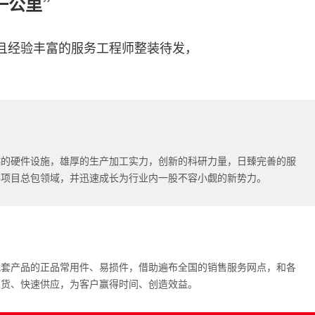
一公里”
且经验丰富的服务工程师整装待发，
越的硬件设施，雄厚的生产加工实力，创新的科研力量，日臻完善的服
C项目总包领域，并迅速成长为行业内一股不容小觑的新势力。
配套产品的正品常用件、易损件，借助遍布全国的销售服务网点，和各
发货、快速供应，为客户赢得时间、创造效益。