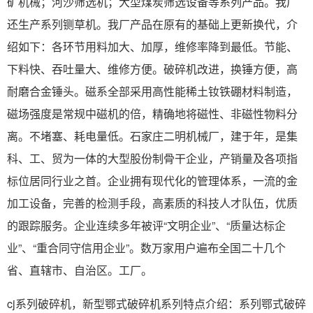
矿机械；河沙筛选机；大型煤炭筛选设备等系列产品。我厂
还生产系列铡草机。我厂产品在原有的基础上更新换代，介
绍如下：各环节用料加大、加厚，维修率降到最低。节能、
下料快、吞吐量大、维修方便。破碎机改进，换锤方便，高
耐磨合金锤头。磁系全部采用高性能稀土钕铁硼材料制造，
磁场强度是常规中磁机的倍，精确地将磁性、非磁性物料分
离。不堵塞、耗电量低。石家庄二明机械厂，建于年，是集
科、工、贸为一体的大型股份制骨干企业，产销量及各项指
标位居同行业之首。企业拥有现代化的管理体系，一流的金
加工设备，完善的检测手段，高素质的科技人才队伍，优质
的跟踪服务。企业连续多年被评“文明企业”、“质量达标企
业”、“重合同守信用企业”。数万家用户遍布全国二十几个
省、直辖市、自治区。工厂。
cj系列破碎机，新型鄂式破碎机系列特点介绍：系列鄂式破碎