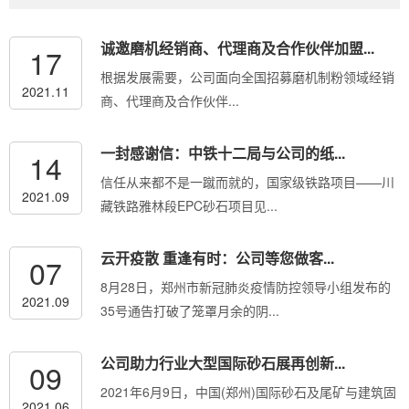
诚邀磨机经销商、代理商及合作伙伴加盟...
17
根据发展需要，公司面向全国招募磨机制粉领域经销
2021.11
商、代理商及合作伙伴...
一封感谢信：中铁十二局与公司的纸...
14
信任从来都不是一蹴而就的，国家级铁路项目——川
2021.09
藏铁路雅林段EPC砂石项目见...
云开疫散 重逢有时：公司等您做客...
07
8月28日，郑州市新冠肺炎疫情防控领导小组发布的
2021.09
35号通告打破了笼罩月余的阴...
公司助力行业大型国际砂石展再创新...
09
2021年6月9日，中国(郑州)国际砂石及尾矿与建筑固
2021.06