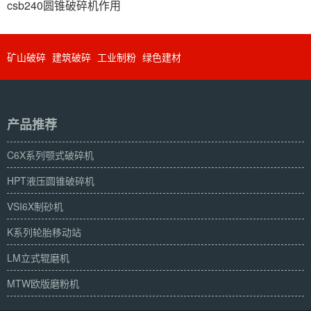
csb240圆锥破碎机作用
矿山破碎
建筑破碎
工业制粉
绿色建材
产品推荐
C6X系列颚式破碎机
HPT液压圆锥破碎机
VSI6X制砂机
K系列轮胎移动站
LM立式辊磨机
MTW欧版磨粉机