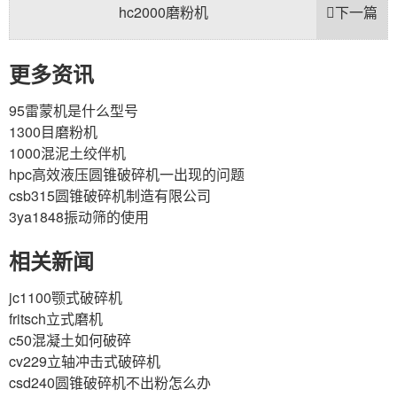
hc2000磨粉机
下一篇
更多资讯
95雷蒙机是什么型号
1300目磨粉机
1000混泥土绞伴机
hpc高效液压圆锥破碎机一出现的问题
csb315圆锥破碎机制造有限公司
3ya1848振动筛的使用
相关新闻
jc1100颚式破碎机
fritsch立式磨机
c50混凝土如何破碎
cv229立轴冲击式破碎机
csd240圆锥破碎机不出粉怎么办