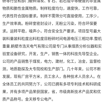
研等行业和部门破碎煤炭、矿石、岩石或中等硬度的非金属
物质和脆性金属物质。制样粒度均匀，速度快，工作可靠，
代表性符合国标要求。制样不需筛分可直接使用，工序少，
生产效率高。粉碎室密封设计，无粉尘污染，符合环保要
求。运转平稳，噪声小，符合安全生产要求。项目型号最大
装料量装料粒度出料粒度目粉碎时间电源电压三相功率.整机
重量.鹤壁市浩天电气有限公司是专门从事煤质分析仪器和实
验室设备研究，开发，生产，销售一体的科技先导型企业。
公司的产品销售于煤炭，电力，建材，化工，冶金，监督检
测，地质勘探及大专院校和生产部门。几十年来，公司不断
发展，现有厂房平方米，员工余人，各种技术人员余人。在
全体员工的共同努力下，公司已拥有多项专利技术和科研成
果，并有多项产品荣获国家，省，市级高新技术产品奖和优
质产品称号。金天移专公电产。