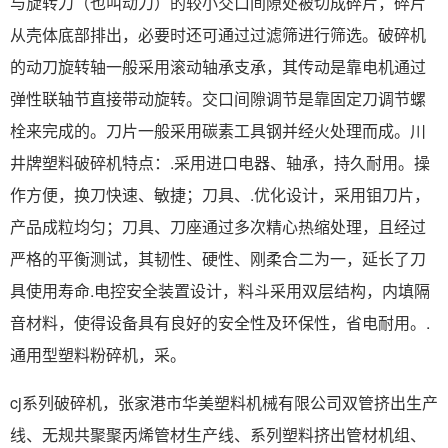
与旋转刀（也叫动刀）的较小交口间隙处被切成碎片，碎片
从壳体底部排出，必要时还可通过过滤筛进行筛选。破碎机
的动刀旋转轴一般采用滚动轴承支承，其传动是靠电机通过
弹性联轴节直接带动旋转。交口间隙调节是靠固定刀调节螺
栓来完成的。刀片一般采用碳素工具钢并经火处理而成。川
井牌塑料破碎机特点：.采用进口电器、轴承，持久耐用。操
作方便，换刀快速、敏捷；刀具、.优化设计，采用钼刀片，
产品成粒均匀；刀具、刀座通过多次精心热缩处理，且经过
严格的平衡测试，其韧性、硬性、刚柔合二为一，延长了刀
具使用寿命.电控安全装置设计，料斗采用双层结构，内填隔
音材料，使得设备具有良好的安全性及环保性，省电耐用。.
通用型塑料粉碎机，采。
cj系列破碎机，张家港市华美塑料机械有限公司双管挤出生产
线、无规共聚聚丙烯管材生产线、系列塑料挤出管材机组、