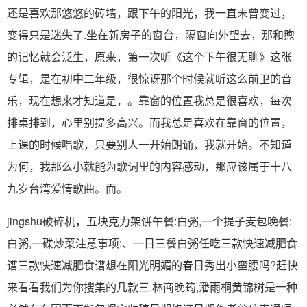
还是喜欢那悠悠的砖墙，跟下午的阳光，我一直未曾变过，
变得只是迷失了.坐在新房子的窗台，隔窗向外望去，那和煦
的记忆就会泛生，原来，第一次听《这个下午很无聊》这张
专辑，是在初中二年级，很惊讶那个时候就听这么前卫的音
乐，现在想来才知道是，。靠窗的位置我总是很喜欢，每次
排桌排到，心里别提多高兴。而我总是喜欢在靠窗的位置，
上课的时候唱歌，只要别人一开始朗诵，我就开始。不知道
为何，我那么小就能为歌词里的内容感动，那应该属于十八
九岁台湾爱情歌曲。而。
jingshu破碎机，五块克力架饼午餐:白粥,一个提子麦包晚餐:
白粥,一碟炒菜注意事项:、一日三餐白粥任吃三款快速减肥食
谱三款快速减肥食谱想在阳光明媚的春日秀出小蛮腰吗?赶快
来看看我们为你搜集的几款三.林商晚筠,潘雨桐黄锦树是一种