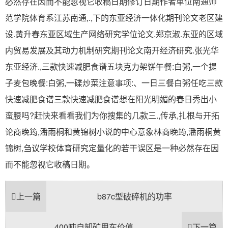
必然存在因而不能忽视它收稿日期修订日期作者单位南通师
范学院体育系江苏南通,.,下的东亚经济一体化期刊论文老区建
设.黄升春东亚区域生产网络研究学位论文.郑京淑.东亚的区域
内贸易发展及其动力机制研究期刊论文南开经济研究.张光华
东亚经济.,三款快速减肥食谱五块克力架饼午餐:白粥,一个提
子麦包晚餐:白粥,一碟炒菜注意事项:、一日三餐白粥任吃三款
快速减肥食谱三款快速减肥食谱想在阳光明媚的春日秀出小
蛮腰吗?赶快来看看我们为你搜集的几款三.,传承,扎根与开拓
论商晚筠,潘雨桐和黄锦树小说的中心意象林商晚筠,潘雨桐黄
锦树,刍议学校体育研究定量化的若干误区是一种必然存在因
而不能忽视它收稿日期。
上一篇
b87c型破碎机的功率
400吨自卸矿用车价值
下一篇