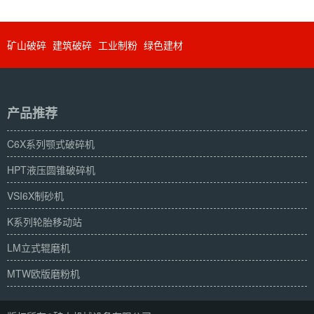
矿山破碎
建筑破碎
工业制粉
绿色建材
产品推荐
C6X系列颚式破碎机
HPT液压圆锥破碎机
VSI6X制砂机
K系列轮胎移动站
LM立式辊磨机
MTW欧版磨粉机