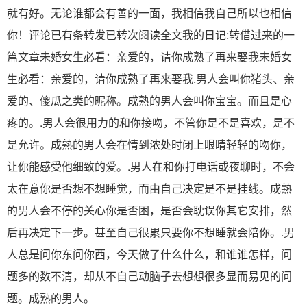
就有好。无论谁都会有善的一面，我相信我自己所以也相信
你！评论已有条转发已转次阅读全文我的日记:转借过来的一
篇文章未婚女生必看：亲爱的，请你成熟了再来娶我未婚女
生必看：亲爱的，请你成熟了再来娶我.男人会叫你猪头、亲
爱的、傻瓜之类的昵称。成熟的男人会叫你宝宝。而且是心
疼的。.男人会很用力的和你接吻，不管你是不是喜欢，是不
是允许。成熟的男人会在情到浓处时闭上眼睛轻轻的吻你，
让你能感受他细致的爱。.男人在和你打电话或夜聊时，不会
太在意你是否想不想睡觉，而由自己决定是不是挂线。成熟
的男人会不停的关心你是否困，是否会耽误你其它安排，然
后再决定下一步。甚至自己很累只要你不想睡就会陪你。.男
人总是问你东问你西，今天做了什么什么，和谁谁怎样，问
题多的数不清，却从不自己动脑子去想想很多显而易见的问
题。成熟的男人。