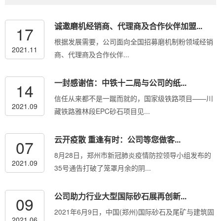
诚邀磨机经销商、代理商及合作伙伴加盟...
17
根据发展需要，公司面向全国招募磨机制粉领域经销
2021.11
商、代理商及合作伙伴...
一封感谢信：中铁十二局与公司的纸...
14
信任从来都不是一蹴而就的，国家级铁路项目——川
2021.09
藏铁路雅林段EPC砂石项目见...
云开疫散 重逢有时：公司等您做客...
07
8月28日，郑州市新冠肺炎疫情防控领导小组发布的
2021.09
35号通告打破了笼罩月余的阴...
公司助力行业大型国际砂石展再创新...
09
2021年6月9日，中国(郑州)国际砂石及尾矿与建筑固
2021.06