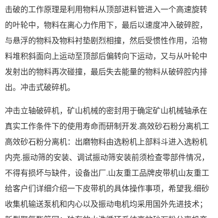
击破的工作原理是利用物料从顶部进料管进入一个高速旋转
的叶轮中，物料在离心力作用下，最后以速度冲入破碎腔，
与悬浮的物料及物料衬垫剧烈相撞，然后受惯性作用，沿物
料堆积斜面向上运动至顶部后偏转向下运动，又与从叶轮中
发射出的物料再次碰撞，最后失去能量的物料从破碎腔内排
出。冲击式破碎机。
冲击立轴破碎机，矿山机械的密封用于确定矿山机械轴承在
真实工作条件下的使用寿命而研制开发.高效砂石粉分离机工
高效砂石粉分离机：出磨物料由选粉机上部料斗进入选粉机
内壳.振动筛的安装、调试振动筛安装前须检查零部件情况，
不得有损坏与缺件，设备出厂.山友重工品牌皮带机山友重工
给客户们详细介绍一下皮带机的具体操作事项，希望我.细砂
收集机输送泵机和内心以及振动电机均采用国外先进技术；