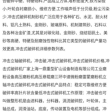
合破碎中硬、特硬物料.产品成立方体,堆积密度大,铁污染极
小.叶轮自衬磨损小、维修方便.工作噪声低于分贝级,粉尘污染
少.冲击式破碎机制砂机广泛应用于各种矿石、水泥、耐火材
料、铝凡土熟料、金刚砂、玻璃原料、机制建筑砂、石料以
及各种冶金矿渣,尤其是对碳化硅、金刚砂、烧结铝矾土、美
砂等高硬、特硬及耐磨蚀性物料比其它类型的破碎机产量功
效更高.冲击式破碎机详细参数列表。
冲击立轴破碎机，冲击破,冲击式破碎机,冲击式破碎机价格,冲
击式破碎机厂家上海一鼎重型矿山设备制造有限公司工业磨
粉设备高压磨粉机高压悬辊磨三环中速微粉磨雷蒙磨粉机立
轴冲击式破碎机冲击式破碎机产品特点：稳定可靠维修方便
破碎率高针片状含量低冲击式破碎机工作原理：冲击破也可
叫做整形机是由进料器，分料器，涡流破碎腔，叶轮体，主
轴总成，润滑油站，底座，传动装置及电机等部分组成。冲