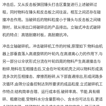
冲击后，又从反击板弹回锤头打击区重复进行上述破碎过
程，同时物料在锤头和反击板之间往返，相互之间还存在碰
撞冲击作用。当破碎后的物料粒度小于锤头与反击板之间缝
隙时，就从排出口将破碎后的产品排出。立轴式冲击式破碎
机的特点：高铬耐磨衬板，高耐磨抗冲。
冲击立轴破碎机，冲击破碎机工作的时候,原理如下:物料由机
器上部垂直落入高速旋转的叶轮内,在高速离心力的作用下,与
另一部分以伞状形式分流在叶轮四周的物料产生高速撞击与
粉碎,物料在互相撞击后,又会在叶轮和机壳之间以物料形成涡
流多次的互相撞击、摩擦而粉碎,从下部直通排出,形成闭路多
次循环,由筛分设备控制达到所要求的成品粒度.立式破碎机工
作特点:结构简单合理、运行成本低.破碎率高、节能.具有细
碎、粗磨功能.受物料水分含量影响小、含水份可达左右.更适