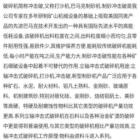
破碎机简称冲击破,又称打沙机,巴马克制砂机.制砂冲击破是我
公司专家在多年研制矿山机械设备的基础上吸取美国同类产
品的先进巴马克技术开发出的一种具有国际先进水平的高能
低耗设备,该破碎机出料粒度在之间,出料粒度细小而均匀,且零
件耐用性强,易损件少,其维护保养方便.能耗较传统破碎机能耗
低,每小时产能在吨之间,生产能力大.制砂冲击破性能在各种矿
石细破设备中起着不可替代的作用.立轴冲击式破碎机用途:立
轴冲击式破碎机,打沙机,冲击破,新型制砂机产品广泛应用于各
种矿石、水泥、耐火材料、铝凡土熟料、金刚砂、玻璃原
料、机制建筑砂,特别对碳化硅、金刚砂、烧结铝矾土、美砂
等高硬、特硬及耐磨蚀性物料比其它类型的破碎机产量功效
更高.系列立轴冲击式破碎机在石料以及各种冶金矿渣的破碎
中更是得到普遍使用,与其它类型的破碎机相比产量功效高.立
轴冲击式破碎机工作原理:物料由进料斗进入系列。