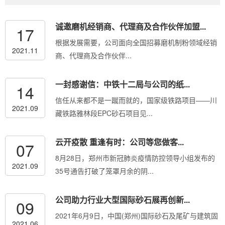
诚邀磨机经销商、代理商及合作伙伴加盟...
17
根据发展需要，公司面向全国招募磨机制粉领域经销
2021.11
商、代理商及合作伙伴...
一封感谢信：中铁十二局与公司的纸...
14
信任从来都不是一蹴而就的，国家级铁路项目——川
2021.09
藏铁路雅林段EPC砂石项目见...
云开疫散 重逢有时：公司等您做客...
07
8月28日，郑州市新冠肺炎疫情防控领导小组发布的
2021.09
35号通告打破了笼罩月余的阴...
公司助力行业大型国际砂石展再创新...
09
2021年6月9日，中国(郑州)国际砂石及尾矿与建筑固
2021.06