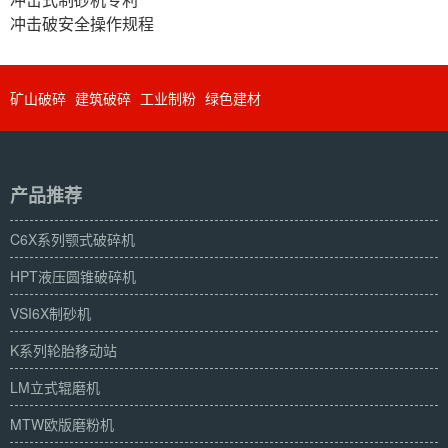
冲击破安全操作规程
矿山破碎
建筑破碎
工业制粉
绿色建材
产品推荐
C6X系列颚式破碎机
HPT液压圆锥破碎机
VSI6X制砂机
K系列轮胎移动站
LM立式辊磨机
MTW欧版磨粉机