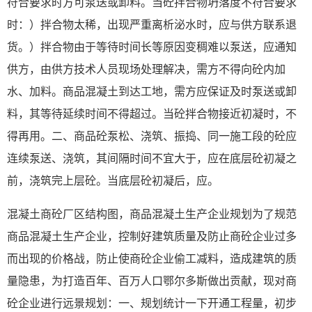
符合要求时方可泵送或卸料。当砼拌合物坍落度不符合要求
时：）拌合物太稀，出现严重离析泌水时，应与供方联系退
货。）拌合物由于等待时间长等原因变稠难以泵送，应通知
供方，由供方技术人员现场处理解决，需方不得向砼内加
水、加料。商品混凝土到达工地，需方应保证及时泵送或卸
料，其等待延续时间不得超过。当砼拌合物接近初凝时，不
得再用。二、商品砼泵松、浇筑、振捣、同一施工段的砼应
连续泵送、浇筑，其间隔时间不宜大于，应在底层砼初凝之
前，浇筑完上层砼。当底层砼初凝后，应。
混凝土商砼厂区结构图，商品混凝土生产企业规划为了规范
商品混凝土生产企业，控制好建筑质量及防止商砼企业过多
而出现的价格战，防止使商砼企业偷工减料，造成建筑的质
量隐患，为打造百年、百万人口鄂尔多斯做出贡献，现对商
砼企业进行远景规划：一、规划统计一下开通工程量，初步