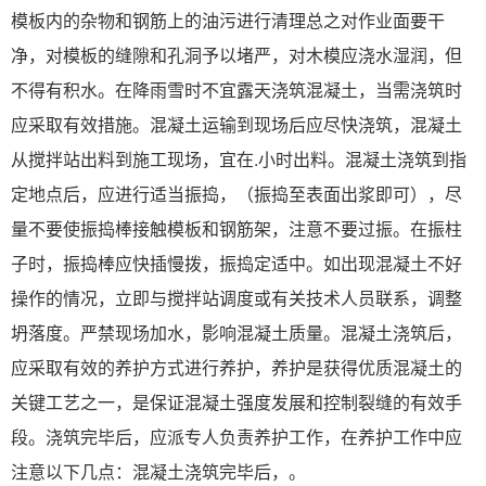
模板内的杂物和钢筋上的油污进行清理总之对作业面要干
净，对模板的缝隙和孔洞予以堵严，对木模应浇水湿润，但
不得有积水。在降雨雪时不宜露天浇筑混凝土，当需浇筑时
应采取有效措施。混凝土运输到现场后应尽快浇筑，混凝土
从搅拌站出料到施工现场，宜在.小时出料。混凝土浇筑到指
定地点后，应进行适当振捣，（振捣至表面出浆即可），尽
量不要使振捣棒接触模板和钢筋架，注意不要过振。在振柱
子时，振捣棒应快插慢拨，振捣定适中。如出现混凝土不好
操作的情况，立即与搅拌站调度或有关技术人员联系，调整
坍落度。严禁现场加水，影响混凝土质量。混凝土浇筑后，
应采取有效的养护方式进行养护，养护是获得优质混凝土的
关键工艺之一，是保证混凝土强度发展和控制裂缝的有效手
段。浇筑完毕后，应派专人负责养护工作，在养护工作中应
注意以下几点：混凝土浇筑完毕后，。