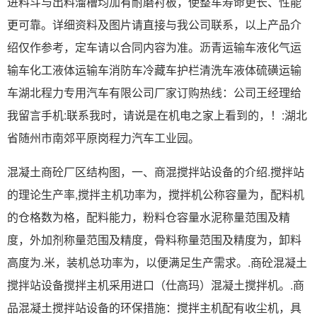
进料斗与出料溜槽均加有耐磨衬板，使整车寿命更长、性能
更可靠。详细资料及图片请直接与我公司联系，以上产品介
绍仅作参考，定车请以合同内容为准。沥青运输车液化气运
输车化工液体运输车消防车冷藏车护栏清洗车液体硫磺运输
车湖北程力专用汽车有限公司厂家订购热线：公司王经理给
我留言手机:联系我时，请说是在机电之家上看到的，！:湖北
省随州市南郊平原岗程力汽车工业园。
混凝土商砼厂区结构图，一、商混搅拌站设备的介绍.搅拌站
的理论生产率,搅拌主机功率为，搅拌机公称容量为，配料机
的仓格数为格，配料能力，粉料仓容量水泥称量范围及精
度，外加剂称量范围及精度，骨料称量范围及精度为，卸料
高度为.米，装机总功率为，以便满足生产需求。.商砼混凝土
搅拌站设备搅拌主机采用进口（仕高玛）混凝土搅拌机。.商
品混凝土搅拌站设备的环保措施：搅拌主机配有收尘机，具