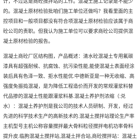
计，不过这是商砼搅拌站的工作。混凝土施工记录是不能少
的。混凝土原材检验批咱们施工单位还做吗？我看里面的主
控项目和一般项目都没有符合项混凝土原材检验应该属于商
砼公司的责职。但我认为施工单位可以要求商砼公司提供混
凝土原材检验的报告。
混凝土商砼厂区结构图，产品概述：清水砼混凝土专用氟碳
漆具有超强耐候、抗腐蚀、抗污染性能,能使混凝土表面经涂
装后具有色泽一致、拒水性能优.中德新亚是一种无收缩、高
强度免振捣混凝，是为降低工程造价而开发的常规灌浆料替
代品掺的混凝土性能跟灌浆料基.混凝土养护剂浓缩（:兑
水）：混凝土养护剂是我公司的技术人员研制、开发，经过
先进的科学技术生产的高新技术的.混凝土搅拌站理论生产率
主机型号主机公称容量搅拌最大骨料粒径搅拌电机功率骨料
提升皮.临朐混凝土搅拌站,混凝土拌合站,商砼搅拌站：混凝土