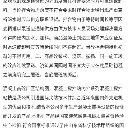
家规范的规定检验砼的坍落度当其符合要求时方可泵送或卸
料。当砼拌合物坍落度不符合要求时拌合物太稀出现严重离
析泌水时应与供方联系退货。拌合物由于等待时间长等原因
变稠难以泵送应通知供方由供方技术人员现场处理解决需方
不得向砼内加水、加料。商品混凝土到达工地需方应保证及
时泵送或卸料其等待延续时间不得超过。当砼拌合物接近初
凝时不得再用。二、商品砼泵松、浇筑、振捣、同一施工段
的砼应连续泵送、浇筑其间隔时间不宜大于应在底层砼初凝
之前浇筑完上层砼。当底层砼初凝后。
混凝土商砼厂区结构图，混凝土搅拌站简介系列混凝土搅拌
站楼是我公司引进国际尖端技术并综合近年来国内外先进机
型的优点和技术,结合本公司多年生产混凝土搅拌设备的经验
而开发的产品.本系列产品经国家建筑城建机械质量监督检验
中心检验,符合国家标准通过了由山东省科学技术厅组织的国