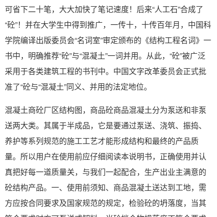
可省下二十笔，大大加快了笔记速度！后来“人工石”合成了
“砼”！并在大学生中得到推广，一传十，十传百年月，中国科
学院编译出版委员会“名词室”审定颁布的《结构工程名词》一
书中，明确推荐“砼”与“混凝土”一词并用。从此，“砼”被广泛
采用于各类建筑工程的书刊中。中国文字改革委员会正式批
准了“砼与“混凝土”同义、并用的法定地位。
混凝土商砼厂区结构图，商品砼商品混凝土分为泵送和非泵
送两大类。其属于半成品，它是要通过泵送、浇筑、振捣、
养护等系列规范的施工工艺才能形成结构和最终的产品质
量。所以用户在使用前应仔细阅读本说明书，正确使用并认
真把好每一道质量关，与我们一起配合，生产出业主满意的
砼结构产品。一、使用前须知、商品混凝土送达到工地，需
方应按合同要求及国家规范的规定，检验砼的坍落度，当其