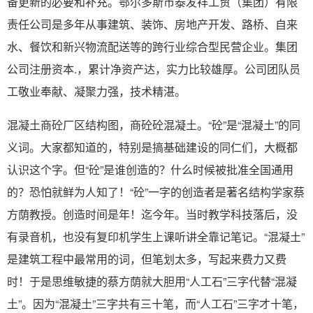
备更新的必要和补充。鄂尔多斯市泰发祥工贸（集团）有限
责任公司是多年从事建筑、装饰、房地产开发、路桥、自来
水、餐饮和新兴物流配送等的跨行业综合型民营企业。集团
公司注册资本.，累计净资产达，实力比较雄厚。公司团队员
工敬业奉献、凝聚力强，技术精湛。
混凝土商砼厂区结构图，商砼砼混凝土。“砼”是“混凝土”的同
义词。大家都知道的，特别是搞基础建设的同仁们，大概都
认识这个字。但“砼”是谁创造的？什么时候被批准全国通用
的？恐怕就鲜为人知了！“砼”一字的创造者是著名结构学家蔡
方荫教授。创造时间是年！迄今年。当时教学科技落后，没
有录音机，也没有复印机学生上课听讲全靠记笔记。“混凝土”
是建筑工程中最常用的词，但笔划太多，写起来费力又费
时！于是思维敏捷的蔡方荫就大胆用“人工石”三字代替“混凝
土”。因为“混凝土”三字共有三十笔，而“人工石”三字才十笔，