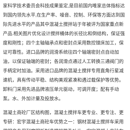
家科学技术委员会科技成果鉴定,是目前国内唯家总体指标达
到国内领先水平,在生产率、噪音、控制、环保等方面达到国
际先进水平的产品其中混凝土搅拌站于年被评为国家重点新
产品.相关图片优化设计搅拌桶体的长径比和倒结构，保证强
度和刚性；四个主轴轴承点和密封点采用数控镗床加工，保
证可靠性。进口品牌的润滑系统往四个轴端密封点自动加
油，以保证轴端的密封；各润滑点通过人工转换三通阀门的
手柄定时加油。采用进口品牌的混凝土搅拌专用直角行星减
速机，具有传动平稳、结构美观紧凑和遇过载保护等优势。
卸料门采用先进品牌液压单元驱动，可调开度；配有手动
泵。水、外加计量及投放水。
混凝土商砼厂区结构图，混凝土搅拌车更专业、更专注、更
专研：宏宇混凝土商砼车优势之一：钢材混凝土搅拌车采用