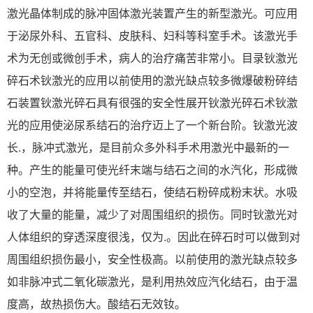
激光晶体制成的脉冲固体激光装置产生的新型激光。可应用
于泌尿外科、五官科、皮肤科、妇科等科室手术。该激光手
术为无创或微创手术，病人的治疗痛苦非常小。目录钬激光
碎石术钬激光的应用以前使用的激光缺点较多微爆破粉碎结
石装置钬激光碎石具有很强的安全性展开钬激光碎石术钬激
光的应用使泌尿系结石的治疗迈上了一个新台阶。钬激光波
长.，脉冲式激光，是目前众多外科手术用激光中最新的一
种。产生的能量可使光纤末端与结石之间的水汽化，形成微
小的空泡，并将能量传至结石，使结石粉碎成粉末状。水吸
收了大量的能量，减少了对周围组织的损伤。同时钬激光对
人体组织的穿透深度很浅，仅为.。因此在碎石时可以做到对
周围组织损伤最小，安全性极高。以前使用的激光缺点较多
如非脉冲式二氧化碳激光，是利用热效应汽化结石，由于温
度高，故热损伤大。酸结石无效钕。