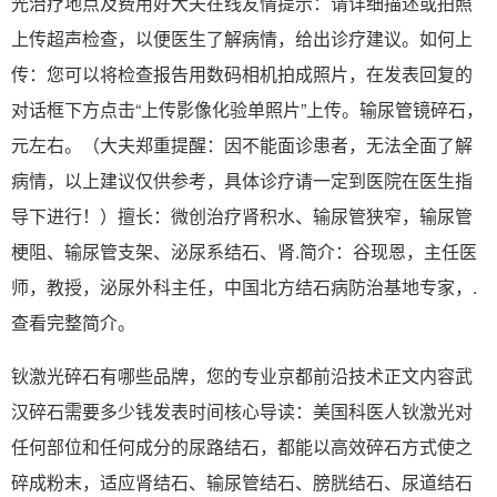
光治疗地点及费用好大夫在线友情提示：请详细描述或拍照
上传超声检查，以便医生了解病情，给出诊疗建议。如何上
传：您可以将检查报告用数码相机拍成照片，在发表回复的
对话框下方点击“上传影像化验单照片”上传。输尿管镜碎石，
元左右。（大夫郑重提醒：因不能面诊患者，无法全面了解
病情，以上建议仅供参考，具体诊疗请一定到医院在医生指
导下进行！）擅长：微创治疗肾积水、输尿管狭窄，输尿管
梗阻、输尿管支架、泌尿系结石、肾.简介：谷现恩，主任医
师，教授，泌尿外科主任，中国北方结石病防治基地专家，.
查看完整简介。
钬激光碎石有哪些品牌，您的专业京都前沿技术正文内容武
汉碎石需要多少钱发表时间核心导读：美国科医人钬激光对
任何部位和任何成分的尿路结石，都能以高效碎石方式使之
碎成粉末，适应肾结石、输尿管结石、膀胱结石、尿道结石