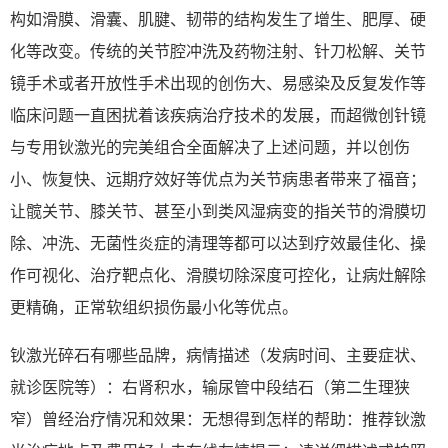
构如滑膜、滑囊、肌腱、韧带的结构发生了增生、肥厚、硬
化等改变。传统的关节腔冲洗及药物注射、针刀松解、关节
镜手术或者开放性手术出现的创伤大、易感染及反复发作等
临床问题一直困扰着该疾病治疗技术的发展，而超微创针镜
与专用钬激光的完美组合全面解决了上述问题，并以创伤
小、恢复快、远期疗效好等优点为关节病患者带来了福音；
让髋关节、膝关节、甚至小到类风湿病变的指关节的滑膜切
除、冲洗、无菌性炎症的清理等都可以达到疗效最佳化、操
作可视化、治疗靶点化、滑膜切除深度可控化，让病灶解除
更精确，正常软组织损伤最小化等优点。
钬激光碎石有哪些品牌，病情描述（发病时间、主要症状、
就诊医院等）：右肾积水，输尿管中段结石（第二生理狭
窄）曾经治疗情况和效果：无想得到怎样的帮助：推荐钬激