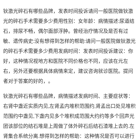
钬激光碎石有哪些品牌，发表时间投诉请问一般医院做钬激
光的碎石手术需要多少费用性别：女年龄：病情描述:尿道结
石，排尿不畅，偶尔面部浮肿。曾经治疗情况及是否有过
敏、遗传病史:没有想得到怎样的帮助:请问一般医院做钬激光
的碎石手术需要多少费用发病时间：发表时间投诉建议：你
好，这种情况视地方和医院不同价格也不同，应该在元左
右，另外还要根据具体病情来定，建议咨询就诊医院。提问
者对于答案的好的，。
钬激光碎石有哪些品牌，病情描述发病时间、主要症状等：
右肾中盏近实质内见,左肾孟内堆积范围约,肾孟出口处见堆积
范围约中盏见,下盏内见多个堆积成范围大约约等多个回声光
团该部位的结石堆是上周做了体外碎石后结石渣堆上去的.左
肾集合系统分离.想得到怎样的帮助：这种情况是否可以进行