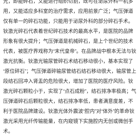
光，即能碎石，又能进行组织切割，既可在泌尿外科一机多
用，又能适应多科室的治疗需求，应用前景广泛；气压弹道
仅有单一的碎石功能，只能用于泌尿外科的部分碎石手术。
钬激光碎石代表着世纪碎石技术的最高水平，是医院的品牌
形象有很大提升；气压弹道是机械碎石，是上个世纪的技术
代表，被医疗界戏称为“末代皇帝”。在品牌战中根本无法与钬
激光抗衡。钬激光输尿管碎石术结石移动很小，基本实现了
“原位碎石”；气压弹道碎输尿管结石结石移动很大，输尿管上
段结石回冲入肾盂的危险很大，增加了医院的医疗风险。钬
激光碎石颗粒小于，实现了“点石成粉”，结石排净率极高；气
压弹道碎石后颗粒很大，结石排净率低，患者满意度差，不
利于医院品牌建设。钬激光体外震波“腔内”对“体外”的革命钬
激光采用光纤传输能量，在内窥镜下实施腔内无创或微创手
术。