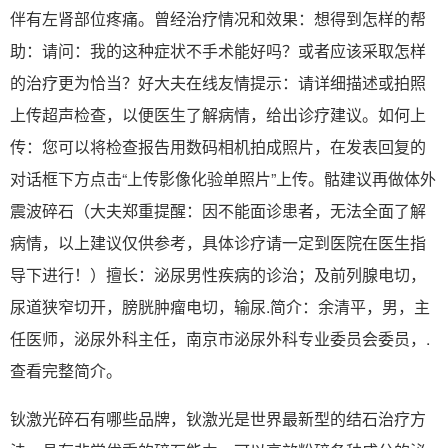
伴有左肾部位疼痛。曾经治疗情况和效果：想得到怎样的帮
助：请问：我的这种症状不手术能好吗？或者应该采取怎样
的治疗更为恰当？好大夫在线友情提示：请详细描述或拍照
上传超声检查，以便医生了解病情，给出诊疗建议。如何上
传：您可以将检查报告用数码相机拍成照片，在发表回复的
对话框下方点击“上传影像化验单照片”上传。骷建议再做体外
震波碎石（大夫郑重提醒：因不能面诊患者，无法全面了解
病情，以上建议仅供参考，具体诊疗请一定到医院在医生指
导下进行！）擅长：泌尿男性疾病的诊治；及前列腺电切，
尿道狭窄切开，膀胱肿瘤电切，输尿.简介：余清平，男，主
任医师，泌尿外科主任，南京市泌尿外科专业委员会委员，.
查看完整简介。
钬激光碎石有哪些品牌，钬激光是世界最新型的结石治疗方