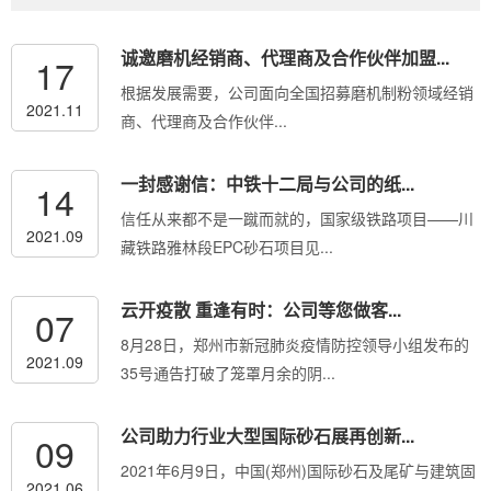
诚邀磨机经销商、代理商及合作伙伴加盟...
17
根据发展需要，公司面向全国招募磨机制粉领域经销
2021.11
商、代理商及合作伙伴...
一封感谢信：中铁十二局与公司的纸...
14
信任从来都不是一蹴而就的，国家级铁路项目——川
2021.09
藏铁路雅林段EPC砂石项目见...
云开疫散 重逢有时：公司等您做客...
07
8月28日，郑州市新冠肺炎疫情防控领导小组发布的
2021.09
35号通告打破了笼罩月余的阴...
公司助力行业大型国际砂石展再创新...
09
2021年6月9日，中国(郑州)国际砂石及尾矿与建筑固
2021.06