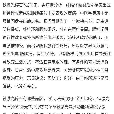
钬激光碎石?提问于：男病情分析：纤维环破裂后髓核突出压
迫神经根造成以腰腿痛为主要表现的疾病。中医学典籍中无
腰椎间盘突出症之名。腰间盘相当于一个微动关节，是由透
明软骨板、纤维环和髓核组成，分布在腰椎骨间。腰椎间盘
退行性改变或外伤所致纤维环破裂，髓核从破裂处脱出，压
迫腰椎神经，而出现腰腿放射性疼痛，所以医学界认为腰间
盘突出属“腰腿痛，痹症”范畴。患有腰椎间盘突出症首先要注
意改变生活方式，不适宜穿带跟的鞋，有条件的可以选择负
跟鞋。日常生活中应多睡硬板床，睡硬板床可以减少椎间盘
承受的压力。意见建议：回复于：你好，由于你所述不是很
清楚，也没有充分。
钬激光碎石有哪些品牌，“英明决策”源于“全面比较”、钬激光
气压弹道“激光”对“机械”的革命钬激光是多功能新型医疗激