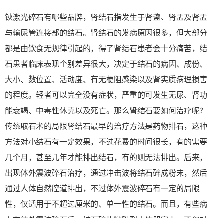
钬激光碎石有哪些品牌，肾结石指发生于肾盏、肾盂及肾盂
与输尿管连接部的结石。肾结石的发病原因很多，但大部分
都是由饮食无规律引起的，得了肾结石患者会十分痛苦，结
石患者临床表现个别差异很大，决定于结石的病因、成份、
大小、数位置、活动度、有无梗阻感染以及肾实质病理损害
的程度。轻者可以完全没有症状，严重的可发生无尿、肾功
能衰竭、中毒性休克以及死亡。那么肾结石要如何治疗呢？
传统取石术的局限肾结石最早的治疗方法是药物排石，这种
方法对小结石有一定效果，不过花费的时间很长，有的需要
几个月，甚至几年才能排出结石，有的则无法排出。后来，
出现体外震波碎石治疗，通过冲击波将结石碎成粉末，然后
通过人体自然腔道排出，不过体外震波碎石有一定的局限
性，仅适用于不超过厘米的、单一性的结石。而且，有些病