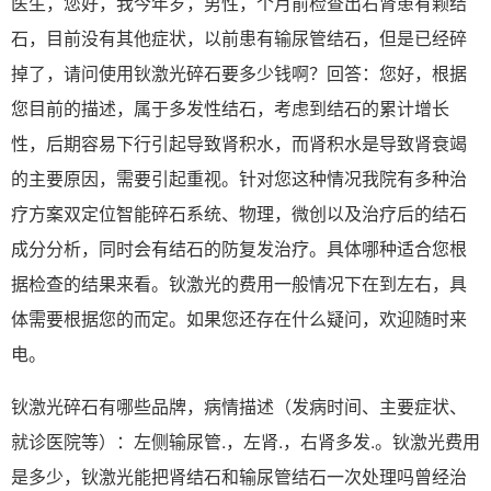
医生，您好，我今年岁，男性，个月前检查出右肾患有颗结
石，目前没有其他症状，以前患有输尿管结石，但是已经碎
掉了，请问使用钬激光碎石要多少钱啊？回答：您好，根据
您目前的描述，属于多发性结石，考虑到结石的累计增长
性，后期容易下行引起导致肾积水，而肾积水是导致肾衰竭
的主要原因，需要引起重视。针对您这种情况我院有多种治
疗方案双定位智能碎石系统、物理，微创以及治疗后的结石
成分分析，同时会有结石的防复发治疗。具体哪种适合您根
据检查的结果来看。钬激光的费用一般情况下在到左右，具
体需要根据您的而定。如果您还存在什么疑问，欢迎随时来
电。
钬激光碎石有哪些品牌，病情描述（发病时间、主要症状、
就诊医院等）：左侧输尿管.，左肾.，右肾多发.。钬激光费用
是多少，钬激光能把肾结石和输尿管结石一次处理吗曾经治