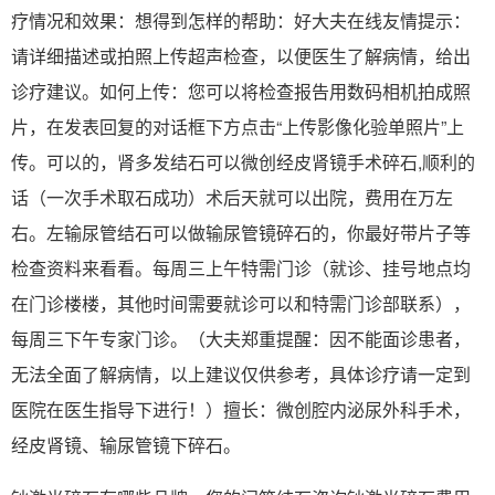
疗情况和效果：想得到怎样的帮助：好大夫在线友情提示：
请详细描述或拍照上传超声检查，以便医生了解病情，给出
诊疗建议。如何上传：您可以将检查报告用数码相机拍成照
片，在发表回复的对话框下方点击“上传影像化验单照片”上
传。可以的，肾多发结石可以微创经皮肾镜手术碎石,顺利的
话（一次手术取石成功）术后天就可以出院，费用在万左
右。左输尿管结石可以做输尿管镜碎石的，你最好带片子等
检查资料来看看。每周三上午特需门诊（就诊、挂号地点均
在门诊楼楼，其他时间需要就诊可以和特需门诊部联系），
每周三下午专家门诊。（大夫郑重提醒：因不能面诊患者，
无法全面了解病情，以上建议仅供参考，具体诊疗请一定到
医院在医生指导下进行！）擅长：微创腔内泌尿外科手术，
经皮肾镜、输尿管镜下碎石。