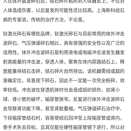
人在体外震波碎石后，结石碎片粘附到人体器官上，不仅对
人体造成伤害，以后复发的可能性还比较高。上海新科结石
病的专家说，传统的治疗方法，不论是。
钬激光碎石有哪些品牌，钬激光碎石与目前常用的体外冲击
波碎石、气压弹道碎石相比，具有很强的安全性以及广泛的
适用性。体外冲击波碎石是利用液电或电磁冲击波发生器发
射高能量的冲击波，穿透人体，聚焦在体内尿路结石上，释
放能量将结石击碎，结石碎片自然排出。该机器需线或超的
准确定位，非直视下碎石，因此不一定能一次完全粉碎，效
率较低。冲击波在穿透机体时也会造成组织损伤，如肾小
球、肾小管的破坏，输尿管狭窄。反复进行体外冲击波碎石
会导致肾功能下降，甚至肾脏萎缩。气压弹道碎石治疗中、
下段输尿管结石时，容易使结石回冲至上段输尿管或肾内，
使手术失去目标，且其仅能在硬性输尿管镜下进行，所以对