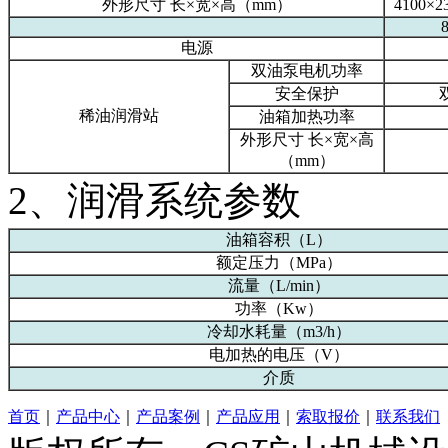
外形尺寸 长×宽×高（mm）
4100×2
8
电源
双油泵电机功率
安全保护
稀油润滑站
油箱加热功率
外形尺寸 长×宽×高
（mm）
2、润滑系统参数
油箱容积（L）
额定压力（MPa）
流量（L/min）
功率（Kw）
冷却水耗量（m3/h）
电加热的电压（V）
介质
首页
｜
产品中心
｜
产品案例
｜
产品应用
｜
索取报价
｜
联系我们