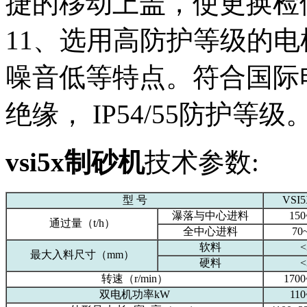
捷的移动上盖，使更换检
11、选用高防护等级的
噪音低等特点。符合国际电
绝缘， IP54/55防护等级
vsi5x制砂机
技术参数:
型 号
VSI5
瀑落与中心进料
150
通过量（t/h）
全中心进料
70
软料
<
最大入料尺寸（mm）
硬料
<
转速（r/min）
1700
双电机功率kW
110